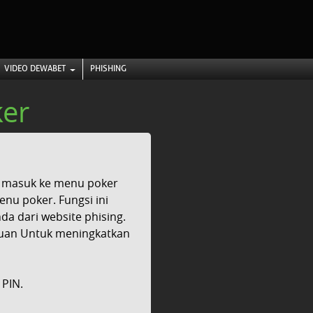
VIDEO DEWABET
PHISHING
er
a masuk ke menu poker
nu poker. Fungsi ini
da dari website phising.
uan Untuk meningkatkan
PIN.