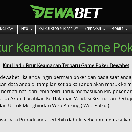
NGI KAMI
INFO
KALKULATOR MIX PARLAY
KEBIJAKAN
MOBILE
itur Keamanan Game Pok
Kini Hadir Fitur Keamanan Terbaru Game Poker Dewabet
 dewabet jika anda ingin bermain poker dan pada saat and
n data anda di tampilan setiap kali anda akan masuk ke me
berhati-hati dan lebih teliti untuk memasukan PIN poker an
da Akan diarahkan Ke Halaman Validasi Keamanan Bertuj
n Untuk Menghindari Web Phising ( Web Palsu ).
sa Data Pribadi anda terlebih dahulu sebelum memasukan 