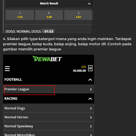
4. Silakan pilih type katergori mana yang anda ingin mainkan. Terdapat
premier league, balap kuda, balap anjing, balap motor dll. Contoh pada
gambar memilih premier league