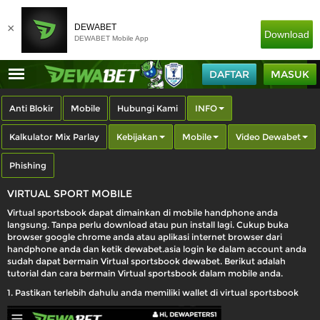
×
DEWABET
Download
DEWABET Mobile App
DAFTAR
MASUK
Anti Blokir
Mobile
Hubungi Kami
INFO
Kalkulator Mix Parlay
Kebijakan
Mobile
Video Dewabet
Phishing
VIRTUAL SPORT MOBILE
Virtual sportsbook dapat dimainkan di mobile handphone anda
langsung. Tanpa perlu download atau pun install lagi. Cukup buka
browser google chrome anda atau aplikasi internet browser dari
handphone anda dan ketik dewabet.asia login ke dalam account anda
sudah dapat bermain Virtual sportsbook dewabet. Berikut adalah
tutorial dan cara bermain Virtual sportsbook dalam mobile anda.
1. Pastikan terlebih dahulu anda memiliki wallet di virtual sportsbook