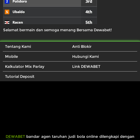
Selamat bermain dan semoga menang Bersama Dewabet!
Tentang Kami
Anti Blokir
Mobile
Hubungi Kami
Kalkulator Mix Parlay
Link DEWABET
Tutorial Deposit
DEWABET
bandar agen taruhan judi bola online dilengkapi dengan