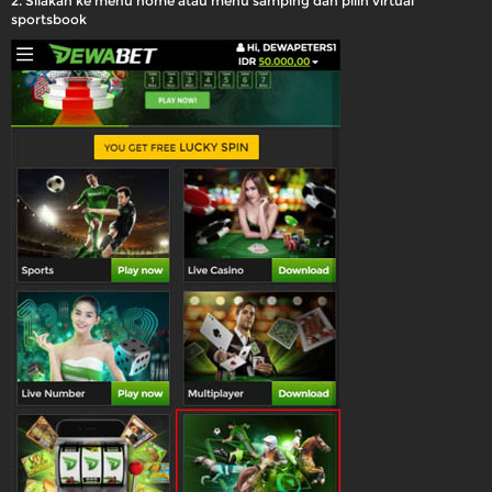
2. Silakan ke menu home atau menu samping dan pilih virtual
sportsbook